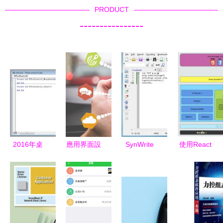
PRODUCT
----------------
2016年桌
應用界面設
SynWrite
使用React
面GIS應用
計的核心要
v6.15.1920
開發Atom
軟件開發方
素與軟件開
中文綠色版
插件應用軟
式解析
發全流程解
輕量高效的
件
析
代碼編輯器