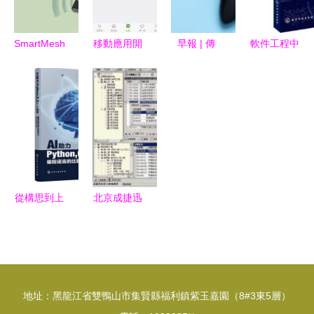
SmartMesh
移動應用開
早報 | 傳
軟件工程中
IP軟件開發
發全解析
AirPods 2
的開發項目
套件 加速
從概念到實
量產在即，
管理 在應
無線傳感器
現的定制之
蘋果
用軟件開發
工業物聯網
旅
WWDC大
中的實踐與
應用開發的
會定檔，三
挑戰
利器
星發布天價
8K電視，
從構思到上
北京成捷迅
應用軟件開
線 軟件項
應用軟件技
發新動向
目管理在應
術產品中心
用開發中的
賦能未來的
核心實踐
應用軟件開
地址：黑龍江省雙鴨山市集賢縣福利鎮紫玉嘉園（8#3東5層）
發解決方案