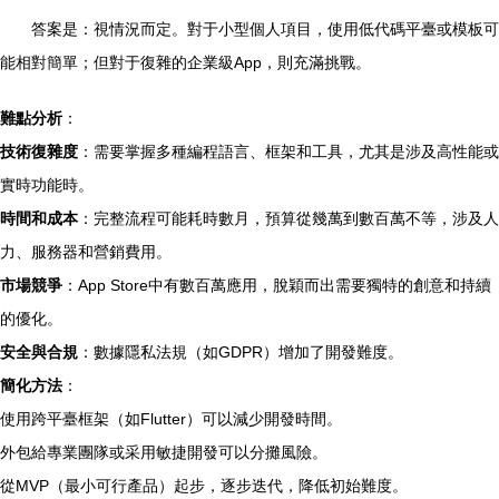
答案是：視情況而定。對于小型個人項目，使用低代碼平臺或模板可
能相對簡單；但對于復雜的企業級App，則充滿挑戰。
難點分析
：
技術復雜度
：需要掌握多種編程語言、框架和工具，尤其是涉及高性能或
實時功能時。
時間和成本
：完整流程可能耗時數月，預算從幾萬到數百萬不等，涉及人
力、服務器和營銷費用。
市場競爭
：App Store中有數百萬應用，脫穎而出需要獨特的創意和持續
的優化。
安全與合規
：數據隱私法規（如GDPR）增加了開發難度。
簡化方法
：
使用跨平臺框架（如Flutter）可以減少開發時間。
外包給專業團隊或采用敏捷開發可以分攤風險。
從MVP（最小可行產品）起步，逐步迭代，降低初始難度。