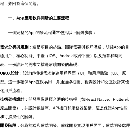
程，并回答這個問題。
一、App應用軟件開發的主要流程
一個完整的App開發流程通常包括以下關鍵步驟：
需求分析與規劃
：這是項目的起點。團隊需要與客戶溝通，明確App的目
標用戶、核心功能、平臺（iOS、Android或跨平臺）以及預算和時間
表。一份詳細的需求文檔是后續開發的基礎。
UI/UX設計
：設計師根據需求創建用戶界面（UI）和用戶體驗（UX）原
型。這一步確保App直觀易用，并通過線框圖、視覺設計和交互設計來優
化用戶流程。
技術架構設計
：開發團隊選擇合適的技術棧（如React Native、Flutter或
原生開發），并設計數據庫、API接口和服務器架構。這是保證App性能
和可擴展性的關鍵。
開發階段
：分為前端和后端開發。前端開發實現用戶界面，后端開發處理