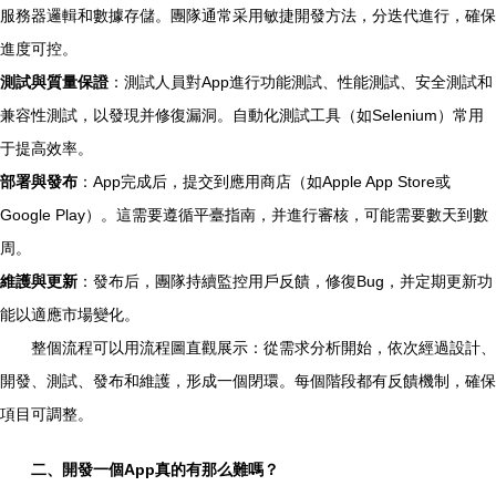
服務器邏輯和數據存儲。團隊通常采用敏捷開發方法，分迭代進行，確保
進度可控。
測試與質量保證
：測試人員對App進行功能測試、性能測試、安全測試和
兼容性測試，以發現并修復漏洞。自動化測試工具（如Selenium）常用
于提高效率。
部署與發布
：App完成后，提交到應用商店（如Apple App Store或
Google Play）。這需要遵循平臺指南，并進行審核，可能需要數天到數
周。
維護與更新
：發布后，團隊持續監控用戶反饋，修復Bug，并定期更新功
能以適應市場變化。
整個流程可以用流程圖直觀展示：從需求分析開始，依次經過設計、
開發、測試、發布和維護，形成一個閉環。每個階段都有反饋機制，確保
項目可調整。
二、開發一個App真的有那么難嗎？